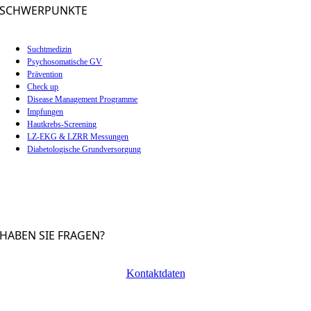
SCHWERPUNKTE
Suchtmedizin
Psychosomatische GV
Prävention
Check up
Disease Management Programme
Impfungen
Hautkrebs-Screening
LZ-EKG & LZRR Messungen
Diabetologische Grundversorgung
HABEN SIE FRAGEN?
Kontaktdaten