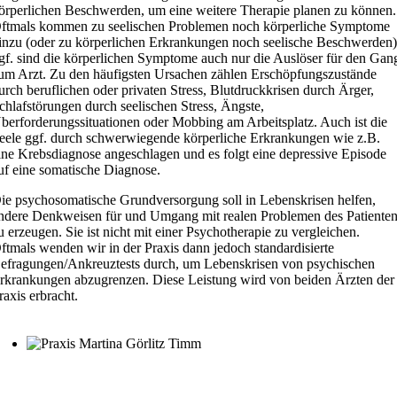
örperlichen Beschwerden, um eine weitere Therapie planen zu können.
ftmals kommen zu seelischen Problemen noch körperliche Symptome
inzu (oder zu körperlichen Erkrankungen noch seelische Beschwerden)
gf. sind die körperlichen Symptome auch nur die Auslöser für den Gan
um Arzt. Zu den häufigsten Ursachen zählen Erschöpfungszustände
urch beruflichen oder privaten Stress, Blutdruckkrisen durch Ärger,
chlafstörungen durch seelischen Stress, Ängste,
berforderungssituationen oder Mobbing am Arbeitsplatz. Auch ist die
eele ggf. durch schwerwiegende körperliche Erkrankungen wie z.B.
ine Krebsdiagnose angeschlagen und es folgt eine depressive Episode
uf eine somatische Diagnose.
ie psychosomatische Grundversorgung soll in Lebenskrisen helfen,
ndere Denkweisen für und Umgang mit realen Problemen des Patiente
u erzeugen. Sie ist nicht mit einer Psychotherapie zu vergleichen.
ftmals wenden wir in der Praxis dann jedoch standardisierte
efragungen/Ankreuztests durch, um Lebenskrisen von psychischen
rkrankungen abzugrenzen. Diese Leistung wird von beiden Ärzten der
raxis erbracht.