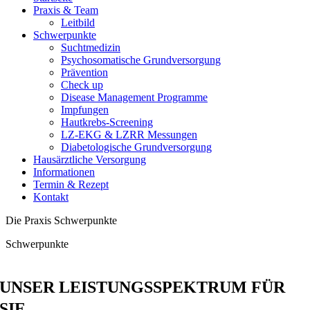
Praxis & Team
Leitbild
Schwerpunkte
Suchtmedizin
Psychosomatische Grundversorgung
Prävention
Check up
Disease Management Programme
Impfungen
Hautkrebs-Screening
LZ-EKG & LZRR Messungen
Diabetologische Grundversorgung
Hausärztliche Versorgung
Informationen
Termin & Rezept
Kontakt
Die Praxis Schwerpunkte
Schwerpunkte
UNSER LEISTUNGSSPEKTRUM FÜR
SIE