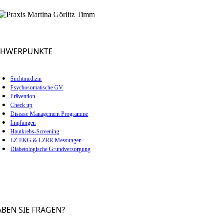
CHWERPUNKTE
Suchtmedizin
Psychosomatische GV
Prävention
Check up
Disease Management Programme
Impfungen
Hautkrebs-Screening
LZ-EKG & LZRR Messungen
Diabetologische Grundversorgung
BEN SIE FRAGEN?