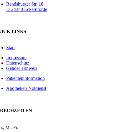
Rendsburger Str. 18
D-24340 Eckernförde
UICK LINKS
Start
Impressum
Datenschutz
Gender-Hinweis
Patienteninformation
Apotheken-Notdienst
PRECHZEITEN
., Mi.-Fr.