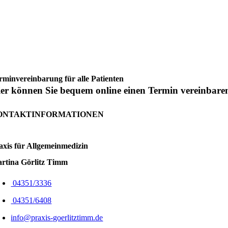
rmin­vereinbarung für alle Patienten
er können Sie bequem online einen Termin vereinbaren
ONTAKTINFORMATIONEN
axis für Allgemein­medizin
rtina Görlitz Timm
04351/3336
04351/6408
info@praxis-goerlitztimm.de