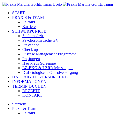
Zum
Inhalt
START
springen
PRAXIS & TEAM
Leitbild
Karriere
SCHWERPUNKTE
Suchtmedizin
Psychosomatische GV
Prävention
Check up
Disease Management Programme
Impfungen
Hautkrebs-Screening
LZ-EKG & LZRR Messungen
Diabetologische Grundversorgung
HAUSÄRZTL. VERSORGUNG
INFORMATIONEN
TERMIN BUCHEN
REZEPTE
KONTAKT
Startseite
Praxis & Team
Leitbild