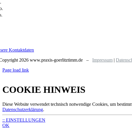
.
o.
o.
sere Kontaktdaten
Copyright
2026 www.praxis-goerlitztimm.de –
Impressum
|
Datensc
Page load link
COOKIE HINWEIS
Diese Website verwendet technisch notwendige Cookies, um bestimmte
Datenschutzerklärung
.
:: EINSTELLUNGEN
OK